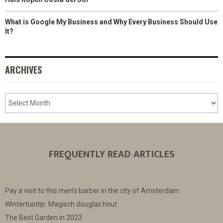
What is Google My Business and Why Every Business Should Use
It?
ARCHIVES
FREQUENTLY READ ARTICLES
Pay a visit to this men’s barber in the city of Amsterdam
Wintertuintip: Magisch douglas hout
The Best Garden in 2023