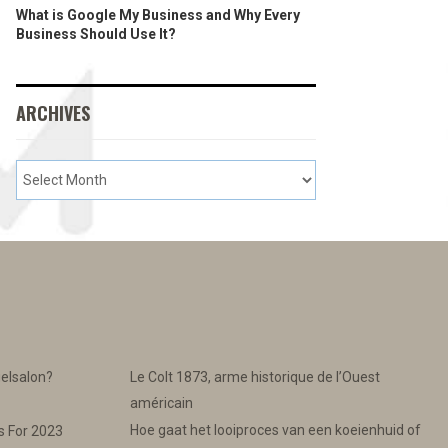
What is Google My Business and Why Every
Business Should Use It?
ARCHIVES
gelsalon?
Le Colt 1873, arme historique de l’Ouest
américain
Hoe gaat het looiproces van een koeienhuid of
s For 2023