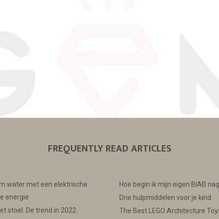
FREQUENTLY READ ARTICLES
m water met een elektrische
Hoe begin ik mijn eigen BIAB na
ne energie
Drie hulpmiddelen voor je kind
 stoel. De trend in 2022.
The Best LEGO Architecture Toy