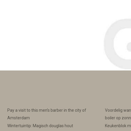
Pay a visit to this men’s barber in the city of
Voordelig war
Amsterdam
boiler op zon
Wintertuintip: Magisch douglas hout
Keukenblok met