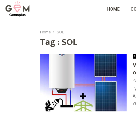
HOME
C
Home
SOL
Tag : SOL
O
V
o
P
V
A
v